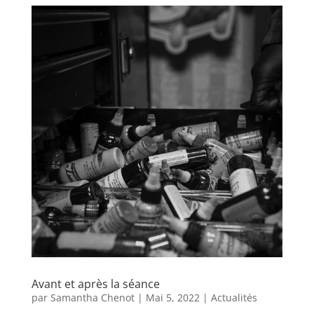
Avant et après la séance
par
Samantha Chenot
|
Mai 5, 2022
|
Actualités